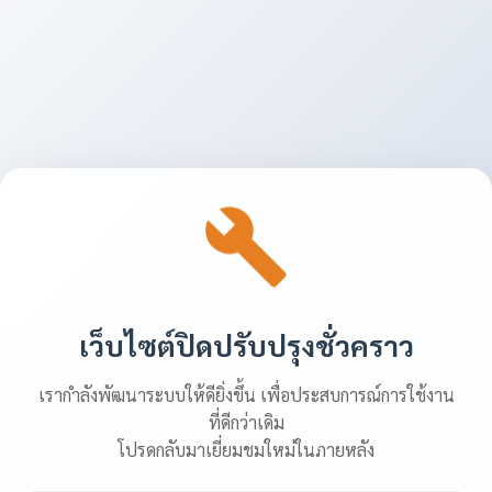
เว็บไซต์ปิดปรับปรุงชั่วคราว
เรากำลังพัฒนาระบบให้ดียิ่งขึ้น เพื่อประสบการณ์การใช้งาน
ที่ดีกว่าเดิม
โปรดกลับมาเยี่ยมชมใหม่ในภายหลัง